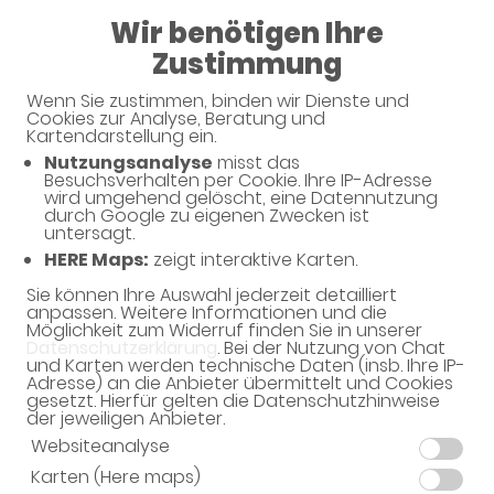
Wir benötigen Ihre
09:00 - 13:30
Zustimmung
Apotheke Außer der Schleifmühle
Wenn Sie zustimmen, binden wir Dienste und
Cookies zur Analyse, Beratung und
Kartendarstellung ein.
Nutzungsanalyse
misst das
Besuchsverhalten per Cookie. Ihre IP-Adresse
wird umgehend gelöscht, eine Datennutzung
durch Google zu eigenen Zwecken ist
untersagt.
HERE Maps:
zeigt interaktive Karten.
Sie können Ihre Auswahl jederzeit detailliert
Willkommen in Ihrer Apotheke
anpassen. Weitere Informationen und die
Möglichkeit zum Widerruf finden Sie in unserer
Ihre Gesundheitsberatung vor Ort
Datenschutzerklärung
. Bei der Nutzung von Chat
und Karten werden technische Daten (insb. Ihre IP-
Adresse) an die Anbieter übermittelt und Cookies
gesetzt. Hierfür gelten die Datenschutzhinweise
der jeweiligen Anbieter.
Websiteanalyse
Karten (Here maps)
Unverbindliche Reservierung